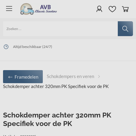
Online veilig en snel betalen
Altijd beschikbaar (24/7)
Levering uit eigen voorraad, gratis verzenden binnen Nederland boven € 130,00
Schokdempers en veren
Framedelen
Schokdemper achter 320mm PK Specifiek voor de PK
Schokdemper achter 320mm PK
Specifiek voor de PK