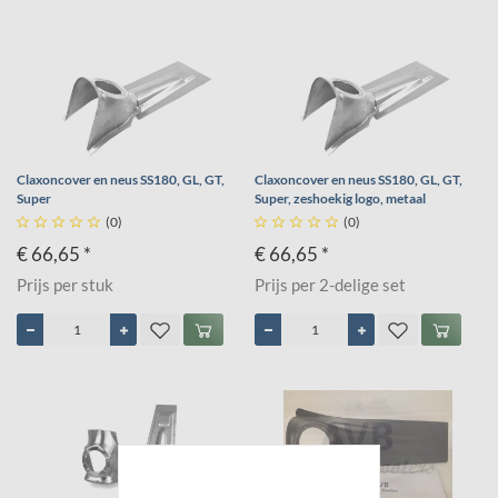
Claxoncover en neus SS180, GL, GT,
Claxoncover en neus SS180, GL, GT,
Super
Super, zeshoekig logo, metaal





(0)





(0)
€ 66,65 *
€ 66,65 *
Prijs per stuk
Prijs per 2-delige set