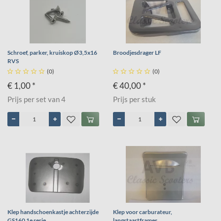
Schroef, parker, kruiskop Ø3,5x16
Broodjesdrager LF
RVS





(0)





(0)
€ 1,00 *
€ 40,00 *
Prijs per set van 4
Prijs per stuk
Klep handschoenkastje achterzijde
Klep voor carburateur,
GS160 1e serie
langstaartframes