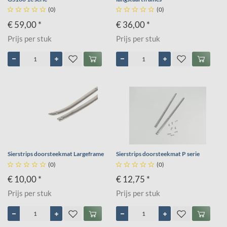





(0)





(0)
€ 59,00 *
€ 36,00 *
Prijs per stuk
Prijs per stuk
Sierstrips doorsteekmat Largeframe
Sierstrips doorsteekmat P serie





(0)





(0)
€ 10,00 *
€ 12,75 *
Prijs per stuk
Prijs per stuk