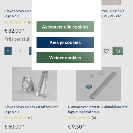
Claxoncover en neus staal rechthoekig
Claxoncover en neus staal. Geschikt
logo V50
voor VNA, VNB, VBB, VL, VB, etc





(0)





(0)
Accepteer alle cookies
€ 82,00 *
€ 71,50 *
Prijs per stuk
Prijs per stuk
Kies je cookies
Weiger cookies
Claxoncover en neus staal zeskant
Claxoncover inzetstuk aluminium met
logo V50
logo 50 special neus





(0)





(0)
€ 60,00 *
€ 9,50 *