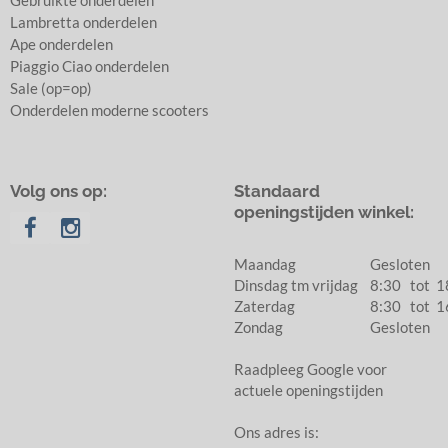
Gebruikte onderdelen
Lambretta onderdelen
Ape onderdelen
Piaggio Ciao onderdelen
Sale (op=op)
Onderdelen moderne scooters
Volg ons op:
Standaard
openingstijden winkel:
Maandag
Gesloten
Dinsdag tm vrijdag
8:30 tot
Zaterdag
8:30 tot
1
Zondag
Gesloten
Raadpleeg Google voor
actuele openingstijden
Ons adres is: