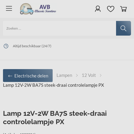
Online veilig en snel betalen
Altijd beschikbaar (24/7)
Levering uit eigen voorraad, gratis verzenden binnen Nederland boven € 130,00
Lampen
12 Volt
Electrische delen
Lamp 12V-2W BA7S steek-draai controlelampje PX
Lamp 12V-2W BA7S steek-draai
controlelampje PX